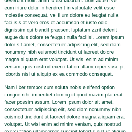
deserunt mollit anim id est laborum. Duis autem vel
eum iriure dolor in hendrerit in vulputate velit esse
molestie consequat, vel illum dolore eu feugiat nulla
facilisis at vero eros et accumsan et iusto odio
dignissim qui blandit praesent luptatum zzril delenit
augue duis dolore te feugait nulla facilisi. Lorem ipsum
dolor sit amet, consectetuer adipiscing elit, sed diam
nonummy nibh euismod tincidunt ut laoreet dolore
magna aliquam erat volutpat. Ut wisi enim ad minim
veniam, quis nostrud exerci tation ullamcorper suscipit
lobortis nisl ut aliquip ex ea commodo consequat.
Nam liber tempor cum soluta nobis eleifend option
congue nihil imperdiet doming id quod mazim placerat
facer possim assum. Lorem ipsum dolor sit amet,
consectetuer adipiscing elit, sed diam nonummy nibh
euismod tincidunt ut laoreet dolore magna aliquam erat
volutpat. Ut wisi enim ad minim veniam, quis nostrud
exerci tation ullamcorper suscipit lobortis nisl ut aliquip